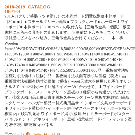
2018-2019_CATALOG
100/164
9813-11クリア塗装（ツヤ消し）の木枠ボード消費税別途木枠ボード
（30ｍｍ）● スチールグリーン黒板● ブラックボード● ホーローホワイ
トボード■ 木枠ボード（30ｍｍ）の取付方法【三角吊金具 個数】 板面
裏枠に三角吊金具をビス止めします。※ 事前に下穴をあけてください。
取付壁にビスをネジ込み、三角吊金具をかけてください。- 木 枠 -
Wooden
frame30WOH23WOH34WOH36\18,500\30,000\38,000WOEB23WOEB34WOE
Ｈ600W1200×Ｈ900W1800×Ｈ900W840×Ｈ540W1140×Ｈ840W1740×Ｈ
840W900×Ｈ600W1200×Ｈ900W1800×Ｈ900W840×Ｈ540W1140×Ｈ
840W1740×Ｈ840W900×Ｈ600W1200×Ｈ900W1800×Ｈ900W840×Ｈ
540W1140×Ｈ840W1740×Ｈ840\15,500\25,500\31,000品 番板面寸法板
面有効寸法価格（税抜）品 番板面寸法板面有効寸法価格（税抜）品
番板面寸法板面有効寸法価格（税抜）wood天然木を使用した馬印オリジ
ナル３０ｍｍ木枠ボード店舗のイメージに合わせて、ホワイトボード、
ブラックボード、スチールグリーン黒板の３種類からお選びいただけま
す。①②店舗用品工事写真用黒板スチールグリーン黒板学校教室用黒板
スクリーン・ハンガー部品一覧式典用品サ イ ンボード文具カラーボード
ホワイトボード壁掛ホワイトボード脚付省スペースホワイトボード掲 示
板室 内）映写対応ホワイトボード掲 示 板屋 外）ミラーボードポスター
パ ネ ルＰシリーズホワイトボード･黒板･掲示板ボードパーティション案
内 板学校用教材展 示パネル
元のページ
../index.html#100