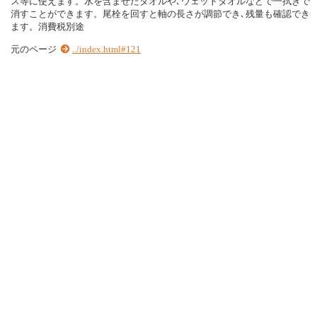
ス等に使えます。水を含ませたタオルや､ウェットタオルなどで一拭きで
消すことができます。尾栓を回すと軸の長さが調節でき､残量も確認でき
ます。消費税別途
元のページ
../index.html#121