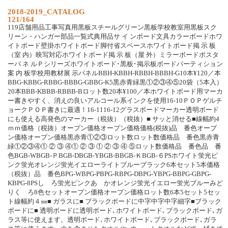
2018-2019_CATALOG
121/164
119店舗用品工事写真用黒板スチールグリーン黒板学校教室用黒板スク
リーン・ハンガー部品一覧式典用品サ イ ンボード文具カラーボードホワ
イトボード壁掛ホワイトボード脚付省スペースホワイトボード掲 示 板
（室 内）映写対応ホワイトボード掲 示 板（屋 外）ミラーボードポスタ
ーパ ネ ルＰシリーズホワイトボード･黒板･掲示板ボードパーティション
案 内 板学校用教材展 示パネルBBH-KBBH-RBBH-BBBH-G10本¥120／本
BBG-KBBG-RBBG-BBBG-GBBG-K5黒赤青緑黒①②③④⑤20袋（5本入）
20本BBB-KBBB-RBBB-Bロット数20本¥100／本ホワイトボード用マーカ
ー書きやすく、消えの良いアルコール系インクを使用16-10ＰＯＰゲルチ
ョークＰＯＰ書きに最適！16-1116-12グラスボードマーカー透明ボード
にも使える高発色のマーカー（税抜）（税抜）■ サッと消せる■線幅約4
ｍｍ価格（税抜）オープン価格オープン価格価格(税抜)品 番色オープ
ン価格オープン価格黒赤青①②③ロット数ロット数価格品 番色黒赤青
緑①②③④① ② ③ ④① ② ③ ① ② ③ ④ ⑤ロット数価格品 番色品 番
色BGB-WBGB-ＰBGB-DBGB-YBGB-BBGB-ＫBGB-６PSホワイト蛍光ピ
ンク蛍光オレンジ蛍光イエローライトブルーブラック6本セット5本価格
（税抜）品 番色BPG-WBPG-PBPG-RBPG-DBPG-YBPG-BBPG-GBPG-
KBPG-8PSし ろ蛍光ピンクあ かオレンジ蛍光イエロー蛍光ブルーみど
りく ろ8色セットオープン価格オープン価格ロット数6本5セット5セッ
ト線幅約４㎜■ ガラスに■ ブラックボードに中字中字中字細字■ブラック
ボードに■ 透明ボードに透明ボード､ホワイトボード､ブラックボード､ガ
ラス等に使えます。透明ボード､ホワイトボード､ブラックボード､ガラ