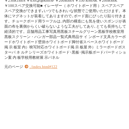
￥250R188N ￥450③⑨R88SP ￥200R88N ￥350 R98NK ￥200R48K
￥100スペア交換可能■ イレーザー（ ホワイトボード用 ）スペアスペア
スペア交換ができます｡いつでもきれいな状態でご使用いただけます。本
体にマグネットが装着してありますので､ボード面にぴったり貼り付きま
す。チョークボード用ラーフルは､内部の構造にも気を使いスポンジが表
面の布を裏側からくい破らないような工夫がしてあり､とても長持ちして
経済的です。店舗用品工事写真用黒板スチールグリーン黒板学校教室用
黒板スクリーン・ハンガー部品一覧式典用品サ イ ンボード文具カラーボ
ードホワイトボード壁掛ホワイトボード脚付省スペースホワイトボード
掲 示 板室 内）映写対応ホワイトボード掲 示 板屋 外）ミラーボードポス
ターパ ネ ルＰシリーズホワイトボード･黒板･掲示板ボードパーティショ
ン案 内 板学校用教材展 示パネル
元のページ
../index.html#122