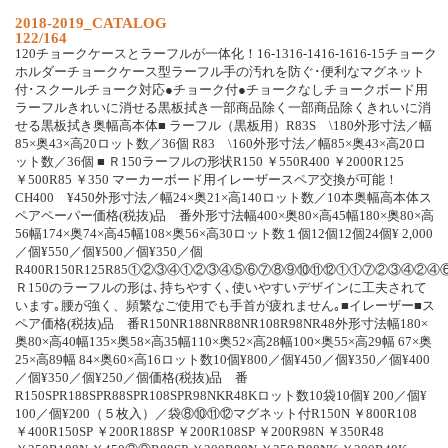
2018-2019_CATALOG
122/164
120チョークケースとラーフルが一体化！16-1316-1416-1616-15チョーク
ホルダーチョークケース型ラーフル手の汚れを防ぐ･便利なマグネット
付･スクールチョーク対応●チョーク付●チョークなしチョークボード用
ラーフルきれいに消せる黒板拭き一部商品除く一部商品除くきれいに消
せる黒板拭き奥幅高本体■ ラーフル（黒板用）R83S \180外形寸法／幅
85×奥43×高20ロット数／36個 R83 \160外形寸法／幅85×奥43×高20ロ
ット数／36個 ■ Ｒ150ラーフルの形状R150 ￥550R400 ￥2000R125
￥500R85 ￥350 マーカーボード用イレーザースペア交換が可能！
CH400 ¥450外形寸法／幅24×奥21×高140ロット数／10本奥幅高本体ス
ペアペーパー価格(税抜)品 番外形寸法幅400×奥80×高45幅180×奥80×高
56幅174×奥74×高45幅108×奥56×高30ロット数１個12個12個24個¥ 2,000
／個¥550／個¥500／個¥350／個
R400R150R125R85①②③④①②③④⑤⑥⑦⑧⑨⑩⑪⑫①①⑦②③④②④
Ｒ150のラーフルの形は､持ちやすく､使いやすいデザインに工夫されて
います｡腰が強く、頻繁なご使用でも手首が疲れません｡■イレーザー■ス
ペア価格(税抜)品 番R150NR188NR88NR108R98NR48外形寸法幅180×
奥80×高40幅135×奥58×高35幅110×奥52×高28幅100×奥55×高29幅 67×奥
25×高89幅 84×奥60×高16ロット数10個¥800／個¥450／個¥350／個¥400
／個¥350／個¥250／個価格(税抜)品 番
R150SPR188SPR88SPR108SPR98NKR48Kロット数10袋10個¥ 200／個¥
100／個¥200（５枚入）／袋⑧⑩⑪⑫マグネット付R150N ￥800R108
￥400R150SP ￥200R188SP ￥200R108SP ￥200R98N ￥350R48