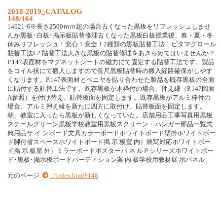
2018-2019_CATALOG
148/164
14621-6※長さ2500ｍｍ超の場合古くなった黒板をリフレッシュしませ
んか黒板･白板･掲示板貼替修理古くなった黒板白板授業後、春・夏・冬
休みリフレッシュ！安心！安全！2種類の黒板貼替工法！ピタマグロール
貼替工法L2 貼替工法大きな黒板の貼替修理をあきらめてはいませんか？
P.147表面材をマグネットシートの磁力にて固定する貼替工法です。製品
をコイル状にて搬入しますので長尺黒板貼替時の搬入経路確保がしやす
くなります。P.147表面材とベニヤを貼り合わせた製品を既存黒板の全面
に貼付する貼替工法です。既存黒板が木枠付の場合、押え縁（P.147図面
A参照）を付け替え、貼替板面を固定します。既存黒板がアルミ枠付の
場合、アルミ押え縁を新たに四方に取付け、貼替板面を固定します。
朝、教室に入ったら黒板が新しくなっていた。店舗用品工事写真用黒板
スチールグリーン黒板学校教室用黒板スクリーン・ハンガー部品一覧式
典用品サ イ ンボード文具カラーボードホワイトボード壁掛ホワイトボー
ド脚付省スペースホワイトボード掲 示 板室 内）映写対応ホワイトボー
ド掲 示 板屋 外）ミラーボードポスターパ ネ ルＰシリーズホワイトボー
ド･黒板･掲示板ボードパーティション案 内 板学校用教材展 示パネル
元のページ
../index.html#148