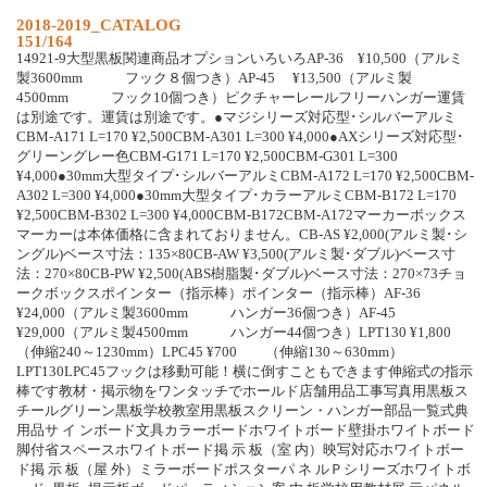
2018-2019_CATALOG
151/164
14921-9大型黒板関連商品オプションいろいろAP-36 ¥10,500（アルミ
製3600mm フック８個つき）AP-45 ¥13,500（アルミ製
4500mm フック10個つき）ピクチャーレールフリーハンガー運賃
は別途です。運賃は別途です。●マジシリーズ対応型･シルバーアルミ
CBM-A171 L=170 ¥2,500CBM-A301 L=300 ¥4,000●AXシリーズ対応型･
グリーングレー色CBM-G171 L=170 ¥2,500CBM-G301 L=300
¥4,000●30mm大型タイプ･シルバーアルミCBM-A172 L=170 ¥2,500CBM-
A302 L=300 ¥4,000●30mm大型タイプ･カラーアルミCBM-B172 L=170
¥2,500CBM-B302 L=300 ¥4,000CBM-B172CBM-A172マーカーボックス
マーカーは本体価格に含まれておりません。CB-AS ¥2,000(アルミ製･シ
ングル)ベース寸法：135×80CB-AW ¥3,500(アルミ製･ダブル)ベース寸
法：270×80CB-PW ¥2,500(ABS樹脂製･ダブル)ベース寸法：270×73チョ
ークボックスポインター（指示棒）ポインター（指示棒）AF-36
¥24,000（アルミ製3600mm ハンガー36個つき）AF-45
¥29,000（アルミ製4500mm ハンガー44個つき）LPT130 ¥1,800
（伸縮240～1230mm）LPC45 ¥700 （伸縮130～630mm）
LPT130LPC45フックは移動可能！横に倒すこともできます伸縮式の指示
棒です教材・掲示物をワンタッチでホールド店舗用品工事写真用黒板ス
チールグリーン黒板学校教室用黒板スクリーン・ハンガー部品一覧式典
用品サ イ ンボード文具カラーボードホワイトボード壁掛ホワイトボード
脚付省スペースホワイトボード掲 示 板（室 内）映写対応ホワイトボー
ド掲 示 板（屋 外）ミラーボードポスターパ ネ ルＰシリーズホワイトボ