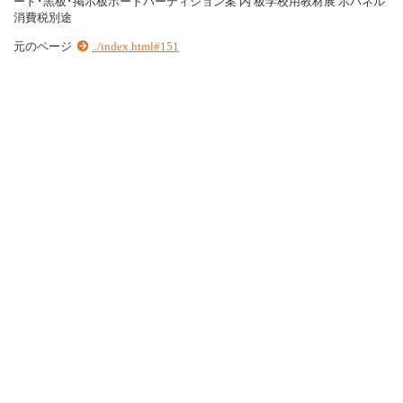
ード･黒板･掲示板ボードパーティション案 内 板学校用教材展 示パネル
消費税別途
元のページ
../index.html#151