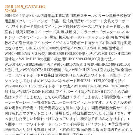
2018-2019_CATALOG
52/164
5004-304-4展 示パネル店舗用品工事写真用黒板スチールグリーン黒板学校教室
用黒板スクリーン・ハンガー部品一覧式典用品サ イ ンボード文具カラーボー
ドホワイトボード壁掛ホワイトボード脚付省スペースホワイトボード掲 示 板
室 内）映写対応ホワイトボード掲 示 板屋 外）ミラーボードポスターパ ネ ル
Ｐシリーズホワイトボード･黒板･掲示板ボードパーティション案 内 板学校用
教材左右引分式ホワイトボードビジネス引分ボード向かって右側の板面は固定
になります。BHCZ309 ¥173,000外形寸法／W2800×D75×H1020板面寸法／
W910×H910の板面３枚使用BHCZ409 ¥208,000外形寸法／W2800×D75×H1320板
面寸法／W910×H1210の板面３枚使用BHKCZ309 ¥168,000外形寸法／
W2800×D75×H1020板面寸法／W910×H910の板面３枚使用BHKCZ409 ¥201,000
外形寸法／W2800×D75×H1320板面寸法／W910×H1210の板面３枚使用● 全面ホ
ーローホワイトボード■ 粉受は便利な折りたたみ式ホワイトボード兼パーティ
ションとしておすすめビジネスパネルボードBHCP34 ¥125,000外形寸法／
W1270×D550×H1750ホワイトボード寸法／W1160×H 875BHCP44 ¥148,000外
形寸法／W1270×D550×H2050ホワイトボード寸法／W1160×H1175こちらの商
品はスライドしません。こちらの商品はスライドしません。消費税別途レーザ
ーレーザーレーザー罫引対応のホーローホワイトボードです。オリジナルの罫
線や定番の月予定・行動予定表などを追加できます。固定板面粉受両サイドに
付けられたマグネットにより、使用しない時は板面にぴったりと貼りつき、す
っきりした美しい外観仕上げになっています。粉受は片面のみとなります。●
２面ホーローホワイトボード／ワンウェイ掲示板（732 サンド）■ 予定表や管
理表等のオリジナル罫線も可能！・右の固定板面の裏に 板面を収納できますホ