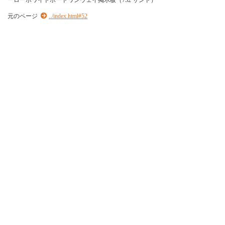
ーローホワイトボードワンウェイ掲示板（732 サンド）
元のページ
../index.html#52