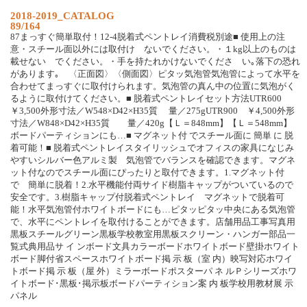
2018-2019_CATALOG
89/164
87まっすぐ簡単取付！12-4脱着式ペントレイ消費税別途■ 使用上の注
意・スチール面以外には取付け ないでください。・１kg以上のものは
載せない でください。・手を持たれかけないでくださ い｡落下の恐れ
があります｡ 〈正面図〉〈側面図〉ピタッ気泡管気泡管によって水平を
合わせてまっすぐに取付けられます。気泡管の真ん中の位置に気泡がく
るように取付けてください。■ 脱着式ペントレイセット方法UTR600
￥3,500外形寸法／W548×D42×H35質 量／275gUTR900 ￥4,500外形
寸法／W848×D42×H35質 量／420g【Ｌ＝848mm】【Ｌ＝548mm】
ボードパーティションにも…■ マグネット付 でスチール面に 簡単 に 脱
着可能！■ 脱着式ペントレイスタイリッシュでオフィスの家具になじみ
やすいシルバー色アルミ製 気泡管でバランスを確認できます。マグネ
ット付なのでスチール面にぴったりと取付できます。1.マグネット付
で 簡単に脱着！2.水平機能付両サイド樹脂キャップがついているので
安全です。3.樹脂キャップ付脱着式ペントレイ マグネットで脱着可
能！水平気泡管付ホワイトボードにも…ピタッピタッ中央にある気泡管
で、水平にペントレイを取付けることができます。店舗用品工事写真用
黒板スチールグリーン黒板学校教室用黒板スクリーン・ハンガー部品一
覧式典用品サ イ ンボード文具カラーボードホワイトボード壁掛ホワイト
ボード脚付省スペースホワイトボード掲 示 板（室 内）映写対応ホワイ
トボード掲 示 板（屋 外）ミラーボードポスターパ ネ ルＰシリーズホワ
イトボード･黒板･掲示板ボードパーティション案 内 板学校用教材展 示
パネル