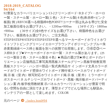
2018-2019_CATALOG
94/164
92豊富なカラーバリエーション13-2クリーンボード･Bタイプ×・ホーロ
ー製・スチール製・ホーロー製(１色)・スチール製(４色)朱赤枠×ピンク
板面( 例 ) RBV36選べる樹脂枠8色POINT!!コーナー部は丸みを帯びた安全
加工板面仕様をお選び下さい。・1200㎜×900㎜ ( 34サイズ)・1800㎜
×900㎜ ( 36サイズ)全8色サイズをお選び下さい。樹脂枠色をお選び
下さい。板面色をお選び下さい。ご注文商品
STEP③STEP④STEP①STEP②STEP⑤選べるマーカーボードホワイトホワ
イトソフトピンクグリーンイエローブラウンアイボリーピンクブルー朱
赤黄黄緑緑ベース枠と板面を別々の状態で出荷致します。①④②③ベー
ス枠Bタイプ■マーカーボードホーロー製・スチール製があります。(ホ
ーロー製全２色・スチール製全４色）■ 商品の選び方■ 枠とボードのバ
リエーション店舗用品工事写真用黒板スチールグリーン黒板学校教室用
黒板スクリーン・ハンガー部品一覧式典用品サ イ ンボード文具カラーボ
ードホワイトボード壁掛ホワイトボード脚付省スペースホワイトボード
掲 示 板（室 内）映写対応ホワイトボード掲 示 板（屋 外）ミラーボード
ポスターパ ネ ルＰシリーズホワイトボード･黒板･掲示板ボードパーティ
ション案 内 板学校用教材展 示パネルカラーバリエーションが豊富で明
るい空間を自由に演出できます。薄型タイプでどんな場所にも馴染み、
インテリアの一部として楽しめます。COLOR
元のページ
../index.html#94